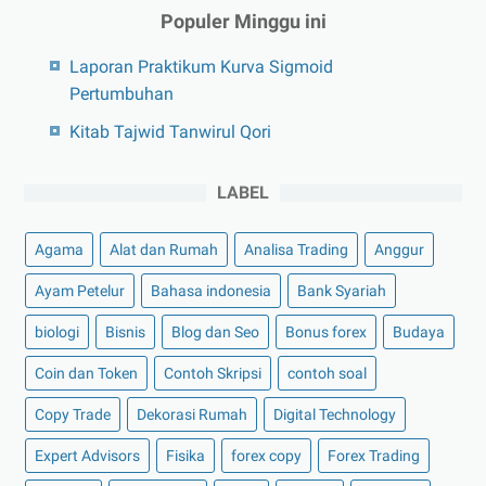
Populer Minggu ini
Laporan Praktikum Kurva Sigmoid
Pertumbuhan
Kitab Tajwid Tanwirul Qori
LABEL
Agama
Alat dan Rumah
Analisa Trading
Anggur
Ayam Petelur
Bahasa indonesia
Bank Syariah
biologi
Bisnis
Blog dan Seo
Bonus forex
Budaya
Coin dan Token
Contoh Skripsi
contoh soal
Copy Trade
Dekorasi Rumah
Digital Technology
Expert Advisors
Fisika
forex copy
Forex Trading