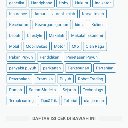
genetika
Handphone
Hoby
Hukum
Indikator
Insurance
Jamur
Jurnal ilmiah
Karya ilmiah
Kesehatan
Kewarganegaraan
kimia
Kuliner
Lebah
Lifestyle
Makalah
Makalah Ekonomi
Mobil
Mobil Bekas
Motor
Mt5
Olah Raga
Pakan Puyuh
Pendidikan
Penetasan Puyuh
penyakit puyuh
perikanan
Perkebunan
Pertanian
Peternakan
Pramuka
Puyuh
Robot Trading
Rumah
Saham&Indeks
Sejarah
Technology
Ternak cacing
Tips&Trik
Tutorial
ulat jerman
DAFTAR ISI CEK DI BAWAH INI