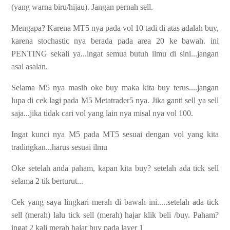
(yang warna biru/hijau). Jangan pernah sell.
Mengapa? Karena MT5 nya pada vol 10 tadi di atas adalah buy,
karena stochastic nya berada pada area 20 ke bawah. ini
PENTING sekali ya...ingat semua butuh ilmu di sini...jangan
asal asalan.
Selama M5 nya masih oke buy maka kita buy terus....jangan
lupa di cek lagi pada M5 Metatrader5 nya. Jika ganti sell ya sell
saja...jika tidak cari vol yang lain nya misal nya vol 100.
Ingat kunci nya M5 pada MT5 sesuai dengan vol yang kita
tradingkan...harus sesuai ilmu
Oke setelah anda paham, kapan kita buy? setelah ada tick sell
selama 2 tik berturut...
Cek yang saya lingkari merah di bawah ini.....setelah ada tick
sell (merah) lalu tick sell (merah) hajar klik beli /buy. Paham?
ingat 2 kali merah hajar buy pada layer 1