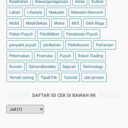
Kesehatan
Kewarganegaraan
kimia
Kuliner
Lebah
Lifestyle
Makalah
Makalah Ekonomi
Mobil
Mobil Bekas
Motor
Mt5
Olah Raga
Pakan Puyuh
Pendidikan
Penetasan Puyuh
penyakit puyuh
perikanan
Perkebunan
Pertanian
Peternakan
Pramuka
Puyuh
Robot Trading
Rumah
Saham&Indeks
Sejarah
Technology
Ternak cacing
Tips&Trik
Tutorial
ulat jerman
DAFTAR ISI CEK DI BAWAH INI