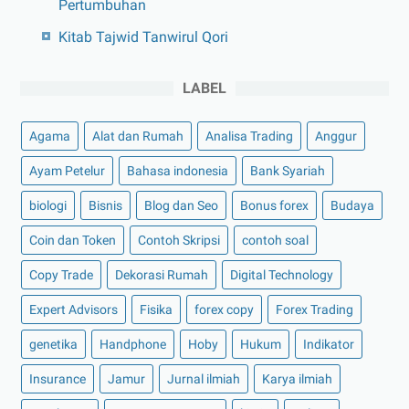
Pertumbuhan
Kitab Tajwid Tanwirul Qori
LABEL
Agama
Alat dan Rumah
Analisa Trading
Anggur
Ayam Petelur
Bahasa indonesia
Bank Syariah
biologi
Bisnis
Blog dan Seo
Bonus forex
Budaya
Coin dan Token
Contoh Skripsi
contoh soal
Copy Trade
Dekorasi Rumah
Digital Technology
Expert Advisors
Fisika
forex copy
Forex Trading
genetika
Handphone
Hoby
Hukum
Indikator
Insurance
Jamur
Jurnal ilmiah
Karya ilmiah