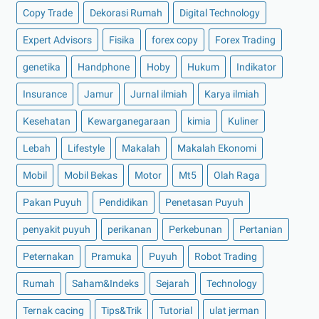
Copy Trade
Dekorasi Rumah
Digital Technology
Expert Advisors
Fisika
forex copy
Forex Trading
genetika
Handphone
Hoby
Hukum
Indikator
Insurance
Jamur
Jurnal ilmiah
Karya ilmiah
Kesehatan
Kewarganegaraan
kimia
Kuliner
Lebah
Lifestyle
Makalah
Makalah Ekonomi
Mobil
Mobil Bekas
Motor
Mt5
Olah Raga
Pakan Puyuh
Pendidikan
Penetasan Puyuh
penyakit puyuh
perikanan
Perkebunan
Pertanian
Peternakan
Pramuka
Puyuh
Robot Trading
Rumah
Saham&Indeks
Sejarah
Technology
Ternak cacing
Tips&Trik
Tutorial
ulat jerman