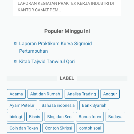
LAPORAN KEGIATAN PRAKTEK KERJA INDUSTRI DI
KANTOR CAMAT PEM…
Populer Minggu ini
Laporan Praktikum Kurva Sigmoid
Pertumbuhan
Kitab Tajwid Tanwirul Qori
LABEL
Agama
Alat dan Rumah
Analisa Trading
Anggur
Ayam Petelur
Bahasa indonesia
Bank Syariah
biologi
Bisnis
Blog dan Seo
Bonus forex
Budaya
Coin dan Token
Contoh Skripsi
contoh soal