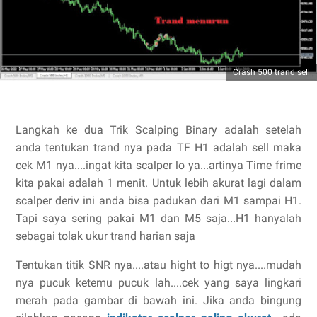
Crash 500 trand sell
Langkah ke dua Trik Scalping Binary adalah setelah
anda tentukan trand nya pada TF H1 adalah sell maka
cek M1 nya....ingat kita scalper lo ya...artinya Time frime
kita pakai adalah 1 menit. Untuk lebih akurat lagi dalam
scalper deriv ini anda bisa padukan dari M1 sampai H1.
Tapi saya sering pakai M1 dan M5 saja...H1 hanyalah
sebagai tolak ukur trand harian saja
Tentukan titik SNR nya....atau hight to higt nya....mudah
nya pucuk ketemu pucuk lah....cek yang saya lingkari
merah pada gambar di bawah ini. Jika anda bingung