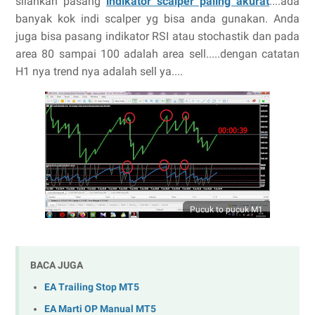
silahkan pasang
indikator scalper paling akurat
....ada
banyak kok indi scalper yg bisa anda gunakan. Anda
juga bisa pasang indikator RSI atau stochastik dan pada
area 80 sampai 100 adalah area sell.....dengan catatan
H1 nya trend nya adalah sell ya....
Pucuk to pucuk M1
BACA JUGA
EA Trailing Stop MT5
EA Marti OP Manual MT5