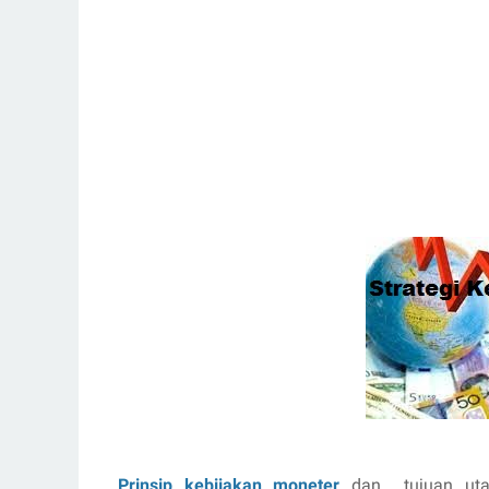
Prinsip kebijakan moneter
dan tujuan utama