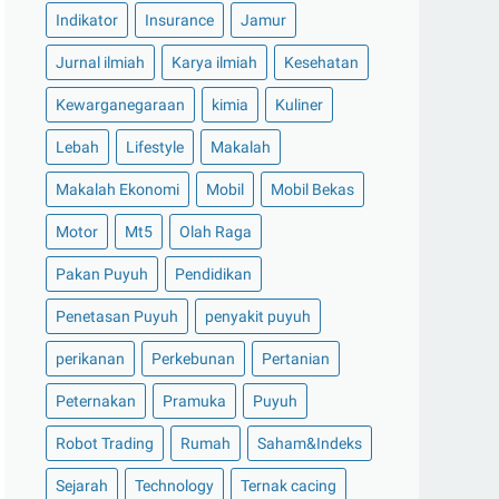
Indikator
Insurance
Jamur
Jurnal ilmiah
Karya ilmiah
Kesehatan
Kewarganegaraan
kimia
Kuliner
Lebah
Lifestyle
Makalah
Makalah Ekonomi
Mobil
Mobil Bekas
Motor
Mt5
Olah Raga
Pakan Puyuh
Pendidikan
Penetasan Puyuh
penyakit puyuh
perikanan
Perkebunan
Pertanian
Peternakan
Pramuka
Puyuh
Robot Trading
Rumah
Saham&Indeks
Sejarah
Technology
Ternak cacing