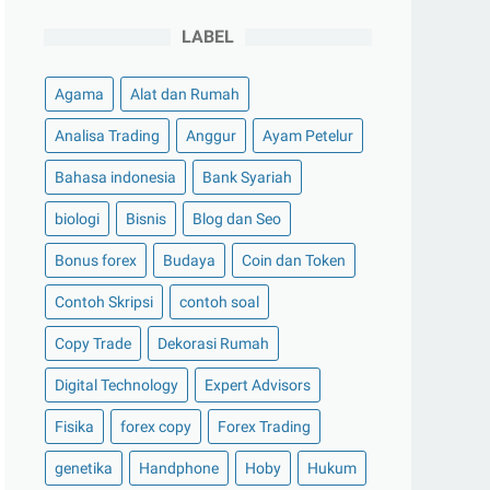
LABEL
Agama
Alat dan Rumah
Analisa Trading
Anggur
Ayam Petelur
Bahasa indonesia
Bank Syariah
biologi
Bisnis
Blog dan Seo
Bonus forex
Budaya
Coin dan Token
Contoh Skripsi
contoh soal
Copy Trade
Dekorasi Rumah
Digital Technology
Expert Advisors
Fisika
forex copy
Forex Trading
genetika
Handphone
Hoby
Hukum