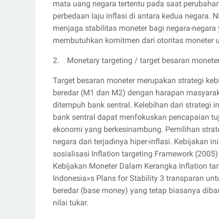
mata uang negara tertentu pada saat perubahan
perbedaan laju inflasi di antara kedua negara. 
menjaga stabilitas moneter bagi negara-negara ya
membutuhkan komitmen dari otoritas moneter 
2. Monetary targeting / target besaran moneter
Target besaran moneter merupakan strategi k
beredar (M1 dan M2) dengan harapan masyarak
ditempuh bank sentral. Kelebihan dari strategi 
bank sentral dapat menfokuskan pencapaian tuj
ekonomi yang berkesinambung. Pemilihan strate
negara dari terjadinya hiper-inflasi. Kebijakan i
sosialisasi Inflation targeting Framework (2005
Kebijakan Moneter Dalam Kerangka Inflation ta
Indonesia»s Plans for Stability 3 transparan un
beredar (base money) yang tetap biasanya dibare
nilai tukar.