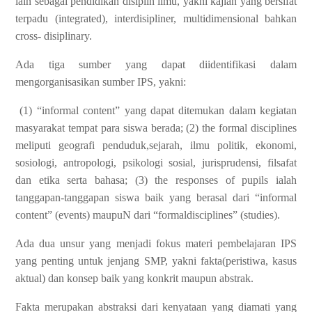
lain sebagai pendidikan disiplin ilmu, yakni kajian yang bersifat
terpadu (integrated), interdisipliner, multidimensional bahkan
cross- disiplinary.
Ada tiga sumber yang dapat diidentifikasi dalam
mengorganisasikan sumber IPS, yakni:
(1) “informal content” yang dapat ditemukan dalam kegiatan
masyarakat tempat para siswa berada; (2) the formal disciplines
meliputi geografi penduduk,sejarah, ilmu politik, ekonomi,
sosiologi, antropologi, psikologi sosial, jurisprudensi, filsafat
dan etika serta bahasa; (3) the responses of pupils ialah
tanggapan-tanggapan siswa baik yang berasal dari “informal
content” (events) maupuN dari “formaldisciplines” (studies).
Ada dua unsur yang menjadi fokus materi pembelajaran IPS
yang penting untuk jenjang SMP, yakni fakta(peristiwa, kasus
aktual) dan konsep baik yang konkrit maupun abstrak.
Fakta merupakan abstraksi dari kenyataan yang diamati yang