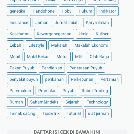
genetika
Handphone
Hoby
Hukum
Indikator
Insurance
Jamur
Jurnal ilmiah
Karya ilmiah
Kesehatan
Kewarganegaraan
kimia
Kuliner
Lebah
Lifestyle
Makalah
Makalah Ekonomi
Mobil
Mobil Bekas
Motor
Mt5
Olah Raga
Pakan Puyuh
Pendidikan
Penetasan Puyuh
penyakit puyuh
perikanan
Perkebunan
Pertanian
Peternakan
Pramuka
Puyuh
Robot Trading
Rumah
Saham&Indeks
Sejarah
Technology
Ternak cacing
Tips&Trik
Tutorial
ulat jerman
DAFTAR ISI CEK DI BAWAH INI