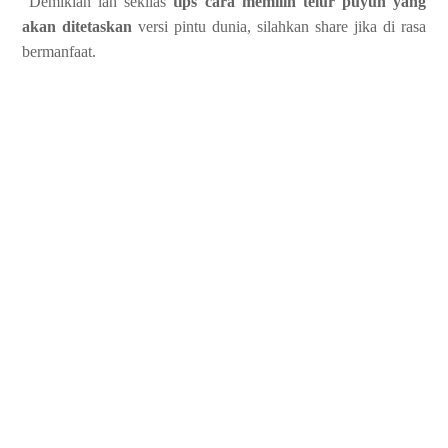
Demikian lah sekilas
tips cara memilih telur puyuh yang
akan ditetaskan
versi pintu dunia, silahkan share jika di rasa
bermanfaat.