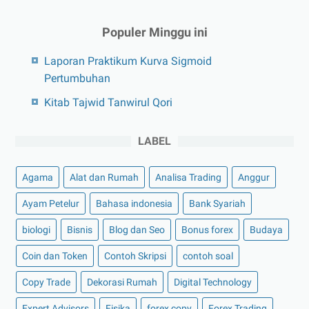
Populer Minggu ini
Laporan Praktikum Kurva Sigmoid
Pertumbuhan
Kitab Tajwid Tanwirul Qori
LABEL
Agama
Alat dan Rumah
Analisa Trading
Anggur
Ayam Petelur
Bahasa indonesia
Bank Syariah
biologi
Bisnis
Blog dan Seo
Bonus forex
Budaya
Coin dan Token
Contoh Skripsi
contoh soal
Copy Trade
Dekorasi Rumah
Digital Technology
Expert Advisors
Fisika
forex copy
Forex Trading